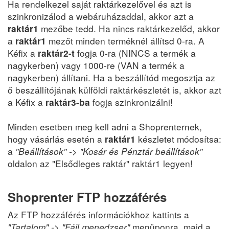
Ha rendelkezel saját raktárkezelővel és azt is
szinkronizálod a webáruházaddal, akkor azt a
mezőbe tedd. Ha nincs raktárkezelőd, akkor
raktár1
a
mezőt minden terméknél állítsd 0-ra. A
raktár1
Kéfix a
fogja 0-ra (NINCS a termék a
raktár2-t
nagykerben) vagy 1000-re (VAN a termék a
nagykerben) állítani. Ha a beszállítód megosztja az
ő beszállítójának külföldi raktárkészletét is, akkor azt
a Kéfix a
fogja szinkronizálni!
raktár3-ba
Minden esetben meg kell adni a Shoprenternek,
hogy vásárlás esetén a
készletet módosítsa:
raktár1
a
"Beállítások" -> "Kosár és Pénztár beállítások"
oldalon az "Elsődleges raktár" raktár1 legyen!
Shoprenter FTP hozzáférés
Az FTP hozzáférés információkhoz kattints a
"Tartalom" -> "Fájl menedzser"
menüponra, majd a