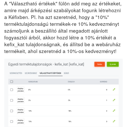
A "Választható értékek" fülön add meg az értékeket,
amire majd árképzési szabályokat fogunk létrehozni
a Kéfixben. Pl. ha azt szeretnéd, hogy a "10%"
terméktulajdonságú termékek-re 10% kedvezményt
számoljunk a beszállító által megadott ajánlott
fogyasztói árból, akkor hozd létre a 10% értékét a
kefix_kat tulajdonságnak, és állítsd be a webáruház
termékeit, ahol szeretnéd a 10%-os kedvezményt!