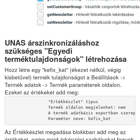
UNAS árszinkronizáláshoz
szükséges "Egyedi
terméktulajdonságok" létrehozása
Hozz létre egy "kefix_kat" (ékezet nélkül, végig
kisbetűvel) termék tulajdonságot a Beállítások ->
Termék adatok -> Termék paraméterek oldalon.
Ezeket az értékeket add meg:
                "Értékkészlet" típus

                Termék oldalon megjelenhet: nem

                A termék adatbázis exportban szerepel
                Paraméter neve: kefix_kat
Az Értékkészlet megadása blokkban add meg az
értékeket, amire majd árképzési szabályokat fogunk