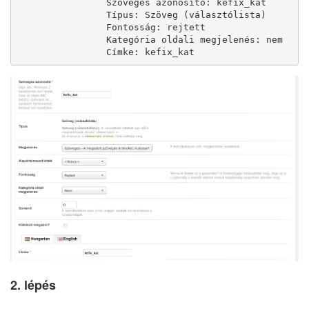
                Szöveges azonosító: kefix_kat

                Típus: Szöveg (választólista)

                Fontosság: rejtett

                Kategória oldali megjelenés: nem

                Címke: kefix_kat
2. lépés