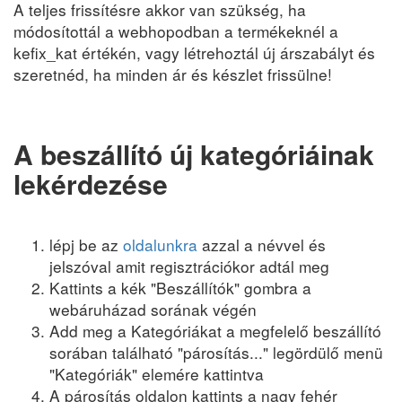
A teljes frissítésre akkor van szükség, ha
módosítottál a webhopodban a termékeknél a
kefix_kat értékén, vagy létrehoztál új árszabályt és
szeretnéd, ha minden ár és készlet frissülne!
A beszállító új kategóriáinak
lekérdezése
lépj be az
oldalunkra
azzal a névvel és
jelszóval amit regisztrációkor adtál meg
Kattints a kék "Beszállítók" gombra a
webáruházad sorának végén
Add meg a Kategóriákat a megfelelő beszállító
sorában található "párosítás..." legördülő menü
"Kategóriák" elemére kattintva
A párosítás oldalon kattints a nagy fehér